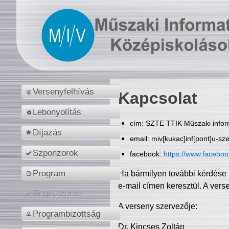
Versenyfelhívás
Kapcsolat
Lebonyolítás
cím: SZTE TTIK Műszaki inform
Díjazás
email: miv[kukac]inf[pont]u-sz
Szponzorok
facebook:
https://www.facebo
Program
Ha bármilyen további kérdése 
e-mail címen keresztül. A vers
Regisztráció
A verseny szervezője:
Programbizottság
Dr. Kincses Zoltán