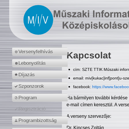
Versenyfelhívás
Kapcsolat
Lebonyolítás
cím: SZTE TTIK Műszaki inform
Díjazás
email: miv[kukac]inf[pont]u-sz
Szponzorok
facebook:
https://www.facebo
Program
Ha bármilyen további kérdése 
e-mail címen keresztül. A vers
Regisztráció
A verseny szervezője:
Programbizottság
Dr. Kincses Zoltán