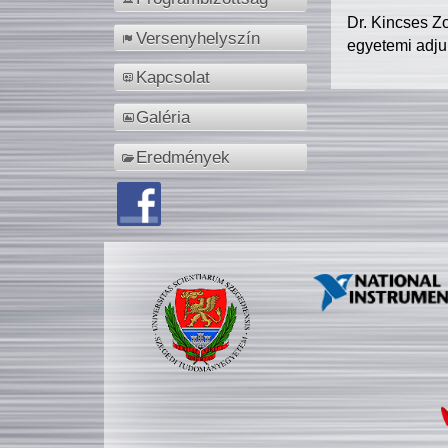
Dr. Kincses Z
Versenyhelyszín
egyetemi adju
Kapcsolat
Galéria
Eredmények