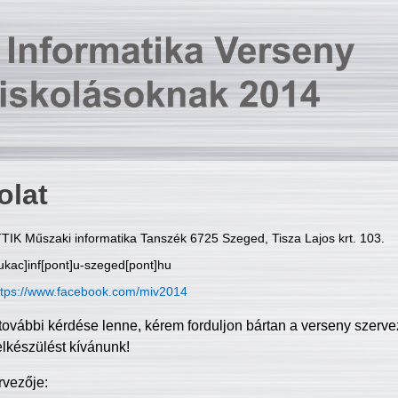
olat
TIK Műszaki informatika Tanszék 6725 Szeged, Tisza Lajos krt. 103.
ukac]inf[pont]u-szeged[pont]hu
ttps://www.facebook.com/miv2014
további kérdése lenne, kérem forduljon bártan a verseny szerve
elkészülést kívánunk!
rvezője: