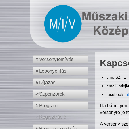
Versenyfelhívás
Kapcs
Lebonyolítás
cím: SZTE T
Díjazás
email: miv[k
Szponzorok
facebook:
h
Program
Ha bármilyen 
versenyre jó f
Regisztráció
A verseny sze
Programbizottság