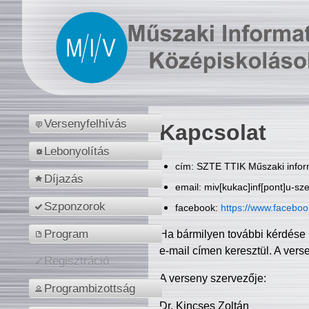
Versenyfelhívás
Kapcsolat
Lebonyolítás
cím: SZTE TTIK Műszaki inform
Díjazás
email: miv[kukac]inf[pont]u-sz
Szponzorok
facebook:
https://www.facebo
Program
Ha bármilyen további kérdése 
e-mail címen keresztül. A vers
Regisztráció
A verseny szervezője:
Programbizottság
Dr. Kincses Zoltán