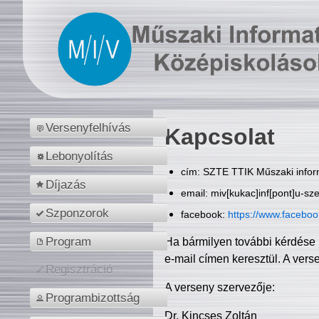
Versenyfelhívás
Kapcsolat
Lebonyolítás
cím: SZTE TTIK Műszaki inform
Díjazás
email: miv[kukac]inf[pont]u-sz
Szponzorok
facebook:
https://www.facebo
Program
Ha bármilyen további kérdése 
e-mail címen keresztül. A vers
Regisztráció
A verseny szervezője:
Programbizottság
Dr. Kincses Zoltán