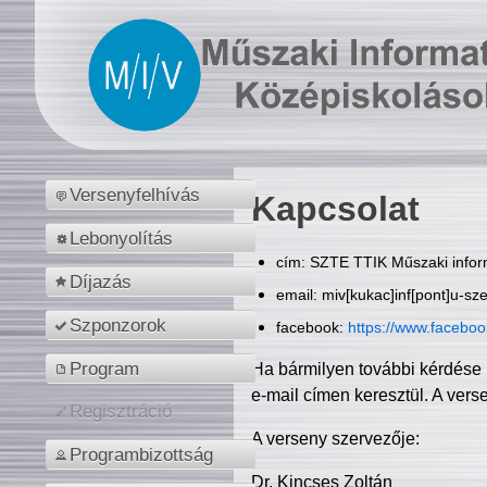
Versenyfelhívás
Kapcsolat
Lebonyolítás
cím: SZTE TTIK Műszaki inform
Díjazás
email: miv[kukac]inf[pont]u-sz
Szponzorok
facebook:
https://www.facebo
Program
Ha bármilyen további kérdése 
e-mail címen keresztül. A vers
Regisztráció
A verseny szervezője:
Programbizottság
Dr. Kincses Zoltán