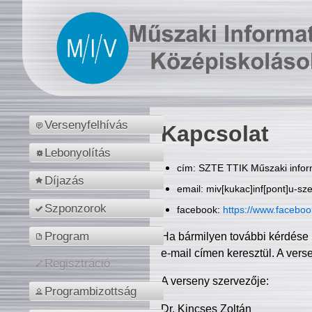
Versenyfelhívás
Kapcsolat
Lebonyolítás
cím: SZTE TTIK Műszaki inform
Díjazás
email: miv[kukac]inf[pont]u-sz
Szponzorok
facebook:
https://www.facebo
Program
Ha bármilyen további kérdése 
e-mail címen keresztül. A vers
Regisztráció
A verseny szervezője:
Programbizottság
Dr. Kincses Zoltán