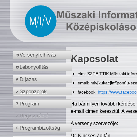
Versenyfelhívás
Kapcsolat
Lebonyolítás
cím: SZTE TTIK Műszaki inform
Díjazás
email: miv[kukac]inf[pont]u-sz
Szponzorok
facebook:
https://www.facebo
Program
Ha bármilyen további kérdése 
e-mail címen keresztül. A vers
Regisztráció
A verseny szervezője:
Programbizottság
Dr. Kincses Zoltán