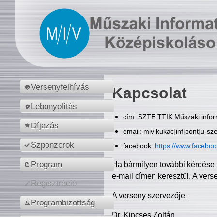
Versenyfelhívás
Kapcsolat
Lebonyolítás
cím: SZTE TTIK Műszaki inform
Díjazás
email: miv[kukac]inf[pont]u-sz
Szponzorok
facebook:
https://www.facebo
Program
Ha bármilyen további kérdése 
e-mail címen keresztül. A vers
Regisztráció
A verseny szervezője:
Programbizottság
Dr. Kincses Zoltán