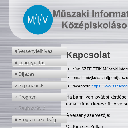
Versenyfelhívás
Kapcsolat
Lebonyolítás
cím: SZTE TTIK Műszaki inform
Díjazás
email: miv[kukac]inf[pont]u-sz
Szponzorok
facebook:
https://www.facebo
Program
Ha bármilyen további kérdése 
e-mail címen keresztül. A vers
Regisztráció
A verseny szervezője:
Programbizottság
Dr. Kincses Zoltán