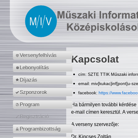
Versenyfelhívás
Kapcsolat
Lebonyolítás
cím: SZTE TTIK Műszaki inform
Díjazás
email: miv[kukac]inf[pont]u-sz
Szponzorok
facebook:
https://www.facebo
Program
Ha bármilyen további kérdése 
e-mail címen keresztül. A vers
Regisztráció
A verseny szervezője:
Programbizottság
Dr. Kincses Zoltán