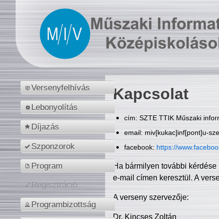
Versenyfelhívás
Kapcsolat
Lebonyolítás
cím: SZTE TTIK Műszaki inform
Díjazás
email: miv[kukac]inf[pont]u-sz
Szponzorok
facebook:
https://www.facebo
Program
Ha bármilyen további kérdése 
e-mail címen keresztül. A vers
Regisztráció
A verseny szervezője:
Programbizottság
Dr. Kincses Zoltán