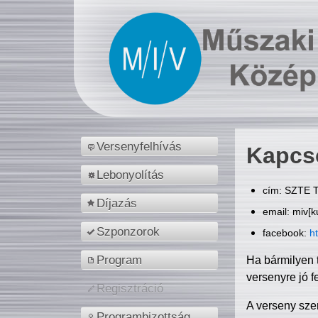
Versenyfelhívás
Kapcs
Lebonyolítás
cím: SZTE T
Díjazás
email: miv[k
Szponzorok
facebook:
h
Program
Ha bármilyen 
versenyre jó f
Regisztráció
A verseny sze
Programbizottság