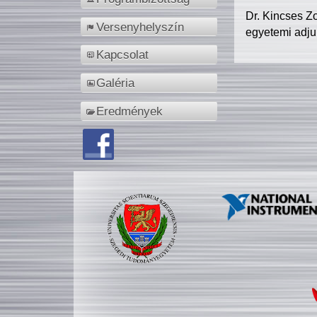
Dr. Kincses Z
Versenyhelyszín
egyetemi adju
Kapcsolat
Galéria
Eredmények