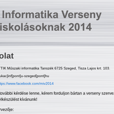
olat
TIK Műszaki informatika Tanszék 6725 Szeged, Tisza Lajos krt. 103.
ukac]inf[pont]u-szeged[pont]hu
ttps://www.facebook.com/miv2014
további kérdése lenne, kérem forduljon bártan a verseny szerve
elkészülést kívánunk!
rvezője: