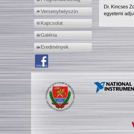
Dr. Kincses Z
Versenyhelyszín
egyetemi adju
Kapcsolat
Galéria
Eredmények