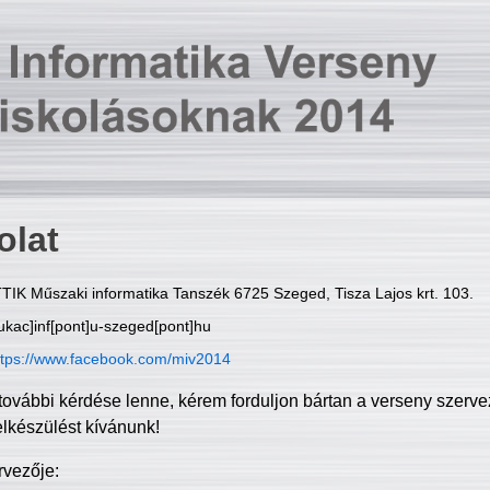
olat
TIK Műszaki informatika Tanszék 6725 Szeged, Tisza Lajos krt. 103.
ukac]inf[pont]u-szeged[pont]hu
ttps://www.facebook.com/miv2014
további kérdése lenne, kérem forduljon bártan a verseny szerve
elkészülést kívánunk!
rvezője: