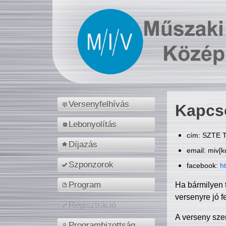
Versenyfelhívás
Kapcs
Lebonyolítás
cím: SZTE T
Díjazás
email: miv[k
Szponzorok
facebook:
h
Program
Ha bármilyen 
versenyre jó f
Regisztráció
A verseny sze
Programbizottság