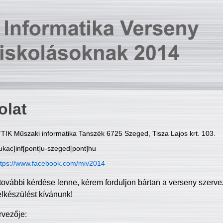
olat
TIK Műszaki informatika Tanszék 6725 Szeged, Tisza Lajos krt. 103.
ukac]inf[pont]u-szeged[pont]hu
ttps://www.facebook.com/miv2014
további kérdése lenne, kérem forduljon bártan a verseny szerve
elkészülést kívánunk!
rvezője: