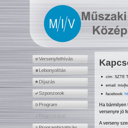
Versenyfelhívás
Kapcs
Lebonyolítás
cím: SZTE T
Díjazás
email: miv[k
Szponzorok
facebook:
h
Program
Ha bármilyen 
versenyre jó f
Regisztráció
A verseny sze
Programbizottság