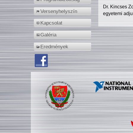
Dr. Kincses Z
Versenyhelyszín
egyetemi adju
Kapcsolat
Galéria
Eredmények