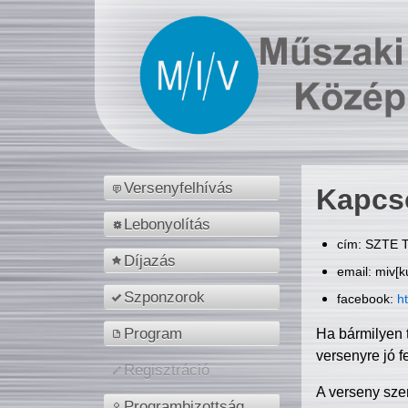
Versenyfelhívás
Kapcs
Lebonyolítás
cím: SZTE T
Díjazás
email: miv[k
Szponzorok
facebook:
h
Program
Ha bármilyen 
versenyre jó f
Regisztráció
A verseny sze
Programbizottság