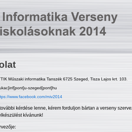
olat
TIK Műszaki informatika Tanszék 6725 Szeged, Tisza Lajos krt. 103.
ukac]inf[pont]u-szeged[pont]hu
ttps://www.facebook.com/miv2014
további kérdése lenne, kérem forduljon bártan a verseny szerve
elkészülést kívánunk!
rvezője: