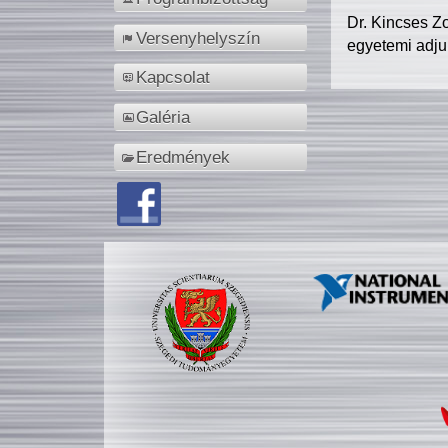
Dr. Kincses Z
Versenyhelyszín
egyetemi adju
Kapcsolat
Galéria
Eredmények