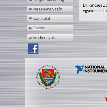
Dr. Kincses Z
Versenyhelyszín
egyetemi adju
Kapcsolat
Galéria
Eredmények