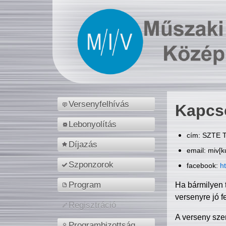
Versenyfelhívás
Kapcs
Lebonyolítás
cím: SZTE T
Díjazás
email: miv[k
Szponzorok
facebook:
h
Program
Ha bármilyen 
versenyre jó f
Regisztráció
A verseny sze
Programbizottság