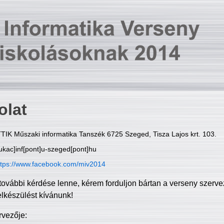
olat
TIK Műszaki informatika Tanszék 6725 Szeged, Tisza Lajos krt. 103.
ukac]inf[pont]u-szeged[pont]hu
ttps://www.facebook.com/miv2014
további kérdése lenne, kérem forduljon bártan a verseny szerve
elkészülést kívánunk!
rvezője: