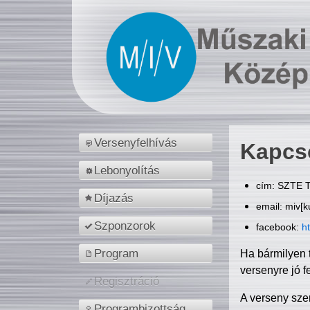
Versenyfelhívás
Kapcs
Lebonyolítás
cím: SZTE T
Díjazás
email: miv[k
Szponzorok
facebook:
h
Program
Ha bármilyen 
versenyre jó f
Regisztráció
A verseny sze
Programbizottság