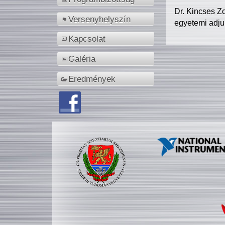
Dr. Kincses Z
Versenyhelyszín
egyetemi adju
Kapcsolat
Galéria
Eredmények