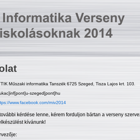
olat
TIK Műszaki informatika Tanszék 6725 Szeged, Tisza Lajos krt. 103.
ukac]inf[pont]u-szeged[pont]hu
ttps://www.facebook.com/miv2014
további kérdése lenne, kérem forduljon bártan a verseny szerve
elkészülést kívánunk!
rvezője: