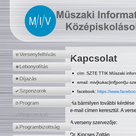
Versenyfelhívás
Kapcsolat
Lebonyolítás
cím: SZTE TTIK Műszaki inform
Díjazás
email: miv[kukac]inf[pont]u-sz
Szponzorok
facebook:
https://www.facebo
Program
Ha bármilyen további kérdése 
e-mail címen keresztül. A vers
Regisztráció
A verseny szervezője:
Programbizottság
Dr. Kincses Zoltán