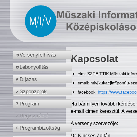
Versenyfelhívás
Kapcsolat
Lebonyolítás
cím: SZTE TTIK Műszaki inform
Díjazás
email: miv[kukac]inf[pont]u-sz
Szponzorok
facebook:
https://www.facebo
Program
Ha bármilyen további kérdése 
e-mail címen keresztül. A vers
Regisztráció
A verseny szervezője:
Programbizottság
Dr. Kincses Zoltán