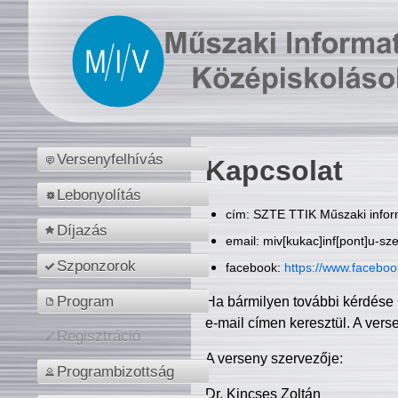
Versenyfelhívás
Kapcsolat
Lebonyolítás
cím: SZTE TTIK Műszaki inform
Díjazás
email: miv[kukac]inf[pont]u-sz
Szponzorok
facebook:
https://www.facebo
Program
Ha bármilyen további kérdése 
e-mail címen keresztül. A vers
Regisztráció
A verseny szervezője:
Programbizottság
Dr. Kincses Zoltán