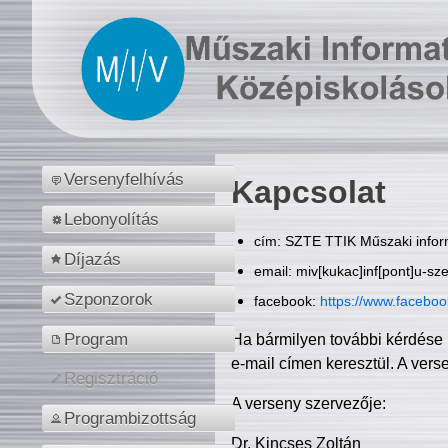
Versenyfelhívás
Kapcsolat
Lebonyolítás
cím: SZTE TTIK Műszaki inform
Díjazás
email: miv[kukac]inf[pont]u-sz
Szponzorok
facebook:
https://www.facebo
Program
Ha bármilyen további kérdése 
e-mail címen keresztül. A vers
Regisztráció
A verseny szervezője:
Programbizottság
Dr. Kincses Zoltán