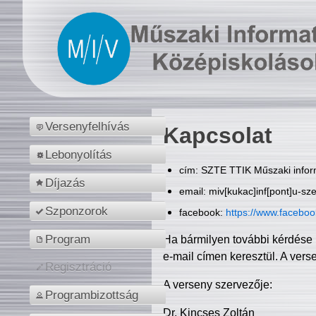
Versenyfelhívás
Kapcsolat
Lebonyolítás
cím: SZTE TTIK Műszaki inform
Díjazás
email: miv[kukac]inf[pont]u-sz
Szponzorok
facebook:
https://www.facebo
Program
Ha bármilyen további kérdése 
e-mail címen keresztül. A vers
Regisztráció
A verseny szervezője:
Programbizottság
Dr. Kincses Zoltán