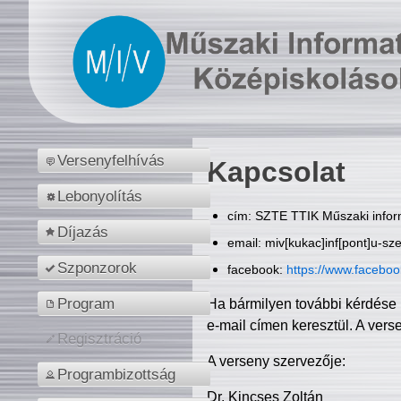
Versenyfelhívás
Kapcsolat
Lebonyolítás
cím: SZTE TTIK Műszaki inform
Díjazás
email: miv[kukac]inf[pont]u-sz
Szponzorok
facebook:
https://www.facebo
Program
Ha bármilyen további kérdése 
e-mail címen keresztül. A vers
Regisztráció
A verseny szervezője:
Programbizottság
Dr. Kincses Zoltán