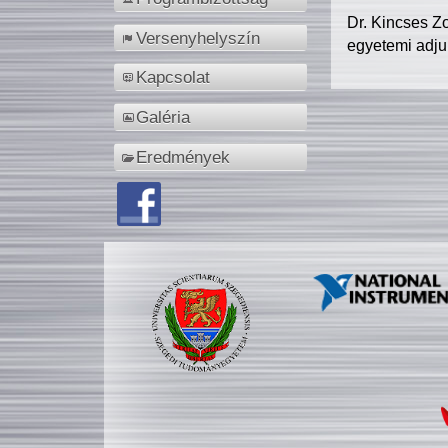
Dr. Kincses Z
Versenyhelyszín
egyetemi adju
Kapcsolat
Galéria
Eredmények