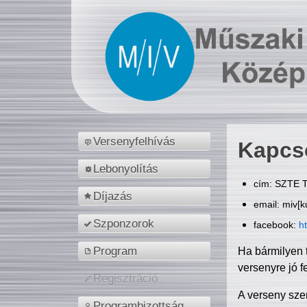
Versenyfelhívás
Kapcs
Lebonyolítás
cím: SZTE T
Díjazás
email: miv[k
Szponzorok
facebook:
h
Program
Ha bármilyen 
versenyre jó f
Regisztráció
A verseny sze
Programbizottság