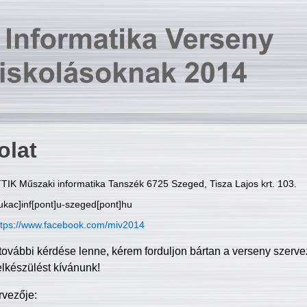
olat
TIK Műszaki informatika Tanszék 6725 Szeged, Tisza Lajos krt. 103.
ukac]inf[pont]u-szeged[pont]hu
ttps://www.facebook.com/miv2014
további kérdése lenne, kérem forduljon bártan a verseny szerve
elkészülést kívánunk!
rvezője: