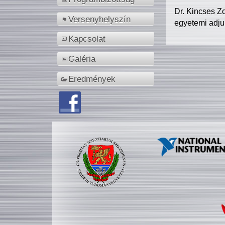
Dr. Kincses Z
Versenyhelyszín
egyetemi adju
Kapcsolat
Galéria
Eredmények