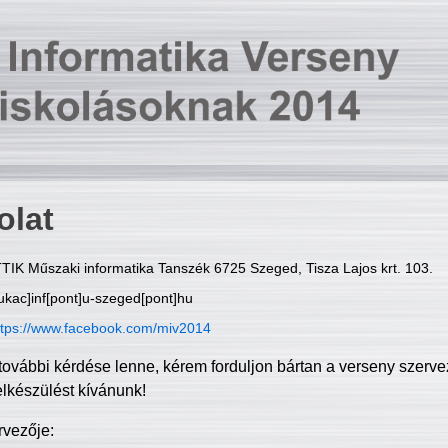
olat
TIK Műszaki informatika Tanszék 6725 Szeged, Tisza Lajos krt. 103.
ukac]inf[pont]u-szeged[pont]hu
ttps://www.facebook.com/miv2014
további kérdése lenne, kérem forduljon bártan a verseny szerve
elkészülést kívánunk!
rvezője: