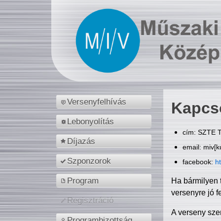
Versenyfelhívás
Kapcs
Lebonyolítás
cím: SZTE T
Díjazás
email: miv[k
Szponzorok
facebook:
h
Program
Ha bármilyen 
versenyre jó f
Regisztráció
A verseny sze
Programbizottság