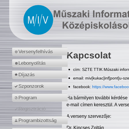
Versenyfelhívás
Kapcsolat
Lebonyolítás
cím: SZTE TTIK Műszaki inform
Díjazás
email: miv[kukac]inf[pont]u-sz
Szponzorok
facebook:
https://www.facebo
Program
Ha bármilyen további kérdése 
e-mail címen keresztül. A vers
Regisztráció
A verseny szervezője:
Programbizottság
Dr. Kincses Zoltán