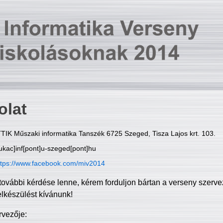
olat
TIK Műszaki informatika Tanszék 6725 Szeged, Tisza Lajos krt. 103.
ukac]inf[pont]u-szeged[pont]hu
ttps://www.facebook.com/miv2014
további kérdése lenne, kérem forduljon bártan a verseny szerve
elkészülést kívánunk!
rvezője: