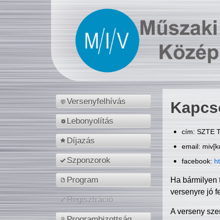
Versenyfelhívás
Kapcs
Lebonyolítás
cím: SZTE T
Díjazás
email: miv[k
Szponzorok
facebook:
h
Program
Ha bármilyen 
versenyre jó f
Regisztráció
A verseny sze
Programbizottság