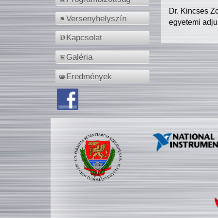
Dr. Kincses Z
Versenyhelyszín
egyetemi adju
Kapcsolat
Galéria
Eredmények