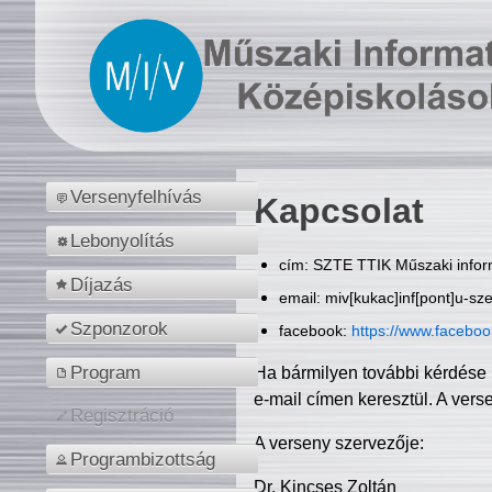
Versenyfelhívás
Kapcsolat
Lebonyolítás
cím: SZTE TTIK Műszaki inform
Díjazás
email: miv[kukac]inf[pont]u-sz
Szponzorok
facebook:
https://www.facebo
Program
Ha bármilyen további kérdése 
e-mail címen keresztül. A vers
Regisztráció
A verseny szervezője:
Programbizottság
Dr. Kincses Zoltán