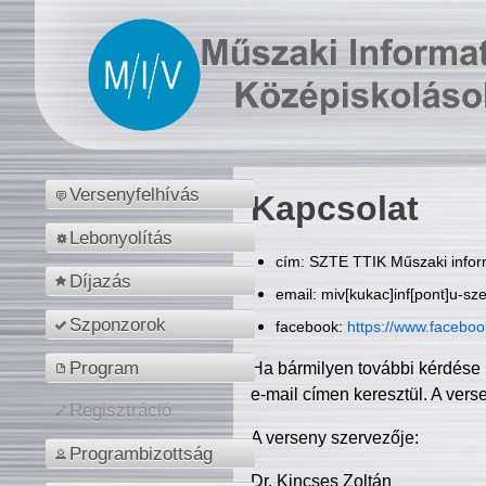
Versenyfelhívás
Kapcsolat
Lebonyolítás
cím: SZTE TTIK Műszaki inform
Díjazás
email: miv[kukac]inf[pont]u-sz
Szponzorok
facebook:
https://www.facebo
Program
Ha bármilyen további kérdése 
e-mail címen keresztül. A vers
Regisztráció
A verseny szervezője:
Programbizottság
Dr. Kincses Zoltán