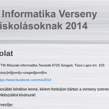
olat
TIK Műszaki informatika Tanszék 6725 Szeged, Tisza Lajos krt. 103.
ukac]inf[pont]u-szeged[pont]hu
ttps://www.facebook.com/miv2014
további kérdése lenne, kérem forduljon bártan a verseny szerve
elkészülést kívánunk!
rvezője: