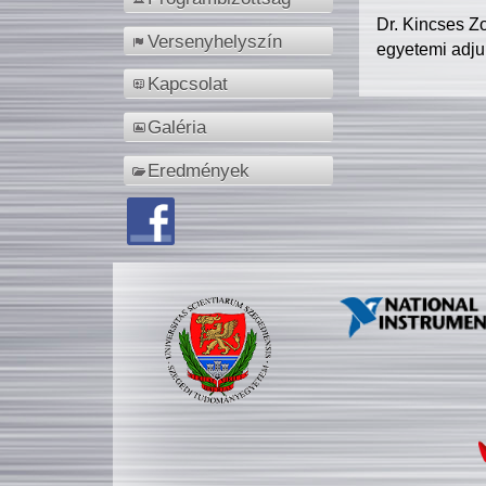
Dr. Kincses Z
Versenyhelyszín
egyetemi adju
Kapcsolat
Galéria
Eredmények