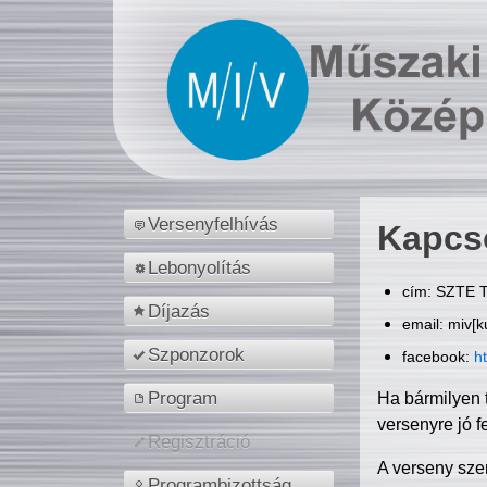
Versenyfelhívás
Kapcs
Lebonyolítás
cím: SZTE T
Díjazás
email: miv[k
Szponzorok
facebook:
h
Program
Ha bármilyen 
versenyre jó f
Regisztráció
A verseny sze
Programbizottság