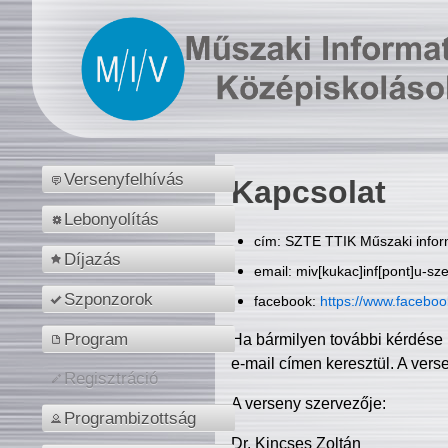
Versenyfelhívás
Kapcsolat
Lebonyolítás
cím: SZTE TTIK Műszaki inform
Díjazás
email: miv[kukac]inf[pont]u-sz
Szponzorok
facebook:
https://www.facebo
Program
Ha bármilyen további kérdése 
e-mail címen keresztül. A vers
Regisztráció
A verseny szervezője:
Programbizottság
Dr. Kincses Zoltán