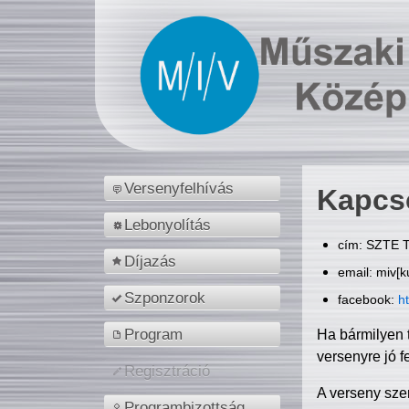
Versenyfelhívás
Kapcs
Lebonyolítás
cím: SZTE T
Díjazás
email: miv[k
Szponzorok
facebook:
h
Program
Ha bármilyen 
versenyre jó f
Regisztráció
A verseny sze
Programbizottság