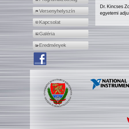
Dr. Kincses Z
Versenyhelyszín
egyetemi adju
Kapcsolat
Galéria
Eredmények