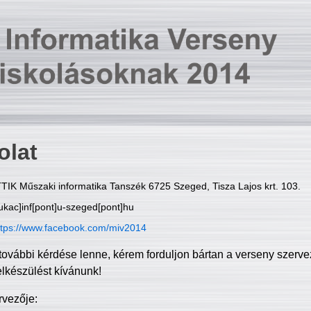
olat
TIK Műszaki informatika Tanszék 6725 Szeged, Tisza Lajos krt. 103.
ukac]inf[pont]u-szeged[pont]hu
ttps://www.facebook.com/miv2014
további kérdése lenne, kérem forduljon bártan a verseny szerve
elkészülést kívánunk!
rvezője: