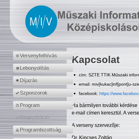
Versenyfelhívás
Kapcsolat
Lebonyolítás
cím: SZTE TTIK Műszaki inform
Díjazás
email: miv[kukac]inf[pont]u-sz
Szponzorok
facebook:
https://www.facebo
Program
Ha bármilyen további kérdése 
e-mail címen keresztül. A vers
Regisztráció
A verseny szervezője:
Programbizottság
Dr. Kincses Zoltán