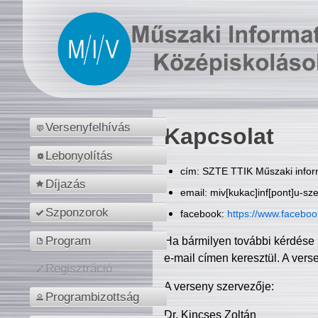
Versenyfelhívás
Kapcsolat
Lebonyolítás
cím: SZTE TTIK Műszaki inform
Díjazás
email: miv[kukac]inf[pont]u-sz
Szponzorok
facebook:
https://www.facebo
Program
Ha bármilyen további kérdése 
e-mail címen keresztül. A vers
Regisztráció
A verseny szervezője:
Programbizottság
Dr. Kincses Zoltán