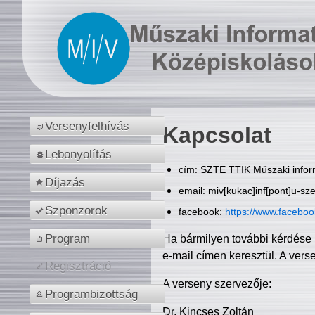
Versenyfelhívás
Kapcsolat
Lebonyolítás
cím: SZTE TTIK Műszaki inform
Díjazás
email: miv[kukac]inf[pont]u-sz
Szponzorok
facebook:
https://www.facebo
Program
Ha bármilyen további kérdése 
e-mail címen keresztül. A vers
Regisztráció
A verseny szervezője:
Programbizottság
Dr. Kincses Zoltán