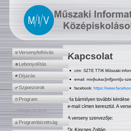
Versenyfelhívás
Kapcsolat
Lebonyolítás
cím: SZTE TTIK Műszaki inform
Díjazás
email: miv[kukac]inf[pont]u-sz
Szponzorok
facebook:
https://www.facebo
Program
Ha bármilyen további kérdése 
e-mail címen keresztül. A vers
Regisztráció
A verseny szervezője:
Programbizottság
Dr. Kincses Zoltán