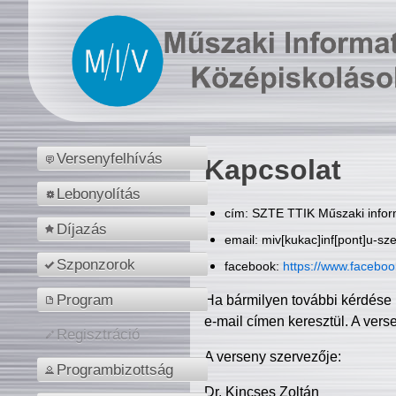
Versenyfelhívás
Kapcsolat
Lebonyolítás
cím: SZTE TTIK Műszaki inform
Díjazás
email: miv[kukac]inf[pont]u-sz
Szponzorok
facebook:
https://www.facebo
Program
Ha bármilyen további kérdése 
e-mail címen keresztül. A vers
Regisztráció
A verseny szervezője:
Programbizottság
Dr. Kincses Zoltán