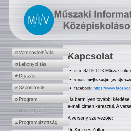
Versenyfelhívás
Kapcsolat
Lebonyolítás
cím: SZTE TTIK Műszaki inform
Díjazás
email: miv[kukac]inf[pont]u-sz
Szponzorok
facebook:
https://www.facebo
Program
Ha bármilyen további kérdése 
e-mail címen keresztül. A vers
Regisztráció
A verseny szervezője:
Programbizottság
Dr. Kincses Zoltán