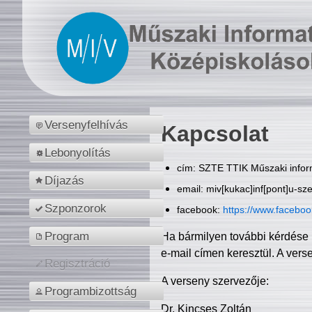
Versenyfelhívás
Kapcsolat
Lebonyolítás
cím: SZTE TTIK Műszaki inform
Díjazás
email: miv[kukac]inf[pont]u-sz
Szponzorok
facebook:
https://www.facebo
Program
Ha bármilyen további kérdése 
e-mail címen keresztül. A vers
Regisztráció
A verseny szervezője:
Programbizottság
Dr. Kincses Zoltán