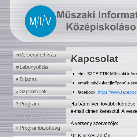
Versenyfelhívás
Kapcsolat
Lebonyolítás
cím: SZTE TTIK Műszaki inform
Díjazás
email: miv[kukac]inf[pont]u-sz
Szponzorok
facebook:
https://www.facebo
Program
Ha bármilyen további kérdése 
e-mail címen keresztül. A vers
Regisztráció
A verseny szervezője:
Programbizottság
Dr. Kincses Zoltán