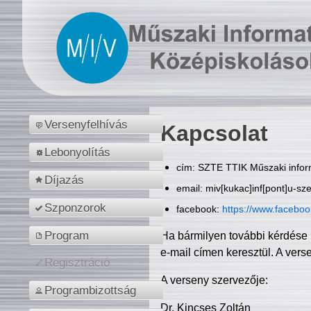
Versenyfelhívás
Kapcsolat
Lebonyolítás
cím: SZTE TTIK Műszaki inform
Díjazás
email: miv[kukac]inf[pont]u-sz
Szponzorok
facebook:
https://www.facebo
Program
Ha bármilyen további kérdése 
e-mail címen keresztül. A vers
Regisztráció
A verseny szervezője:
Programbizottság
Dr. Kincses Zoltán