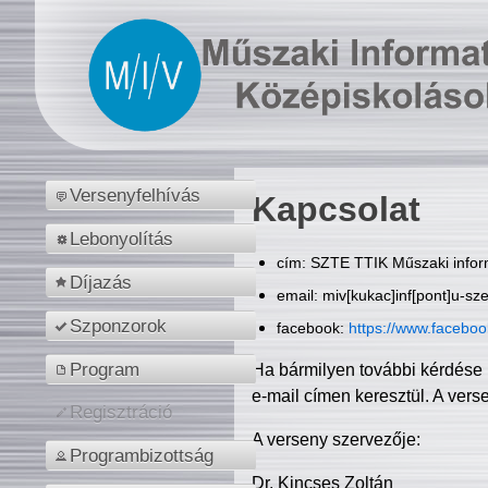
Versenyfelhívás
Kapcsolat
Lebonyolítás
cím: SZTE TTIK Műszaki inform
Díjazás
email: miv[kukac]inf[pont]u-sz
Szponzorok
facebook:
https://www.facebo
Program
Ha bármilyen további kérdése 
e-mail címen keresztül. A vers
Regisztráció
A verseny szervezője:
Programbizottság
Dr. Kincses Zoltán