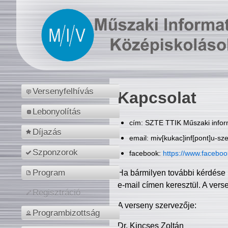
Versenyfelhívás
Kapcsolat
Lebonyolítás
cím: SZTE TTIK Műszaki inform
Díjazás
email: miv[kukac]inf[pont]u-sz
Szponzorok
facebook:
https://www.facebo
Program
Ha bármilyen további kérdése 
e-mail címen keresztül. A vers
Regisztráció
A verseny szervezője:
Programbizottság
Dr. Kincses Zoltán