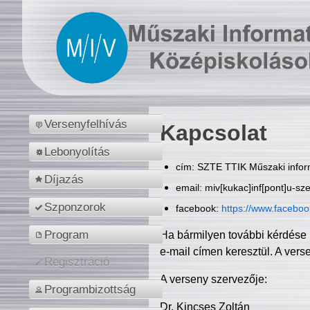
Versenyfelhívás
Kapcsolat
Lebonyolítás
cím: SZTE TTIK Műszaki inform
Díjazás
email: miv[kukac]inf[pont]u-sz
Szponzorok
facebook:
https://www.facebo
Program
Ha bármilyen további kérdése 
e-mail címen keresztül. A vers
Regisztráció
A verseny szervezője:
Programbizottság
Dr. Kincses Zoltán