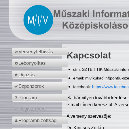
Versenyfelhívás
Kapcsolat
Lebonyolítás
cím: SZTE TTIK Műszaki inform
Díjazás
email: miv[kukac]inf[pont]u-sz
Szponzorok
facebook:
https://www.facebo
Program
Ha bármilyen további kérdése 
e-mail címen keresztül. A vers
Regisztráció
A verseny szervezője:
Programbizottság
Dr. Kincses Zoltán