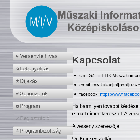
Versenyfelhívás
Kapcsolat
Lebonyolítás
cím: SZTE TTIK Műszaki inform
Díjazás
email: miv[kukac]inf[pont]u-sz
Szponzorok
facebook:
https://www.facebo
Program
Ha bármilyen további kérdése 
e-mail címen keresztül. A vers
Regisztráció
A verseny szervezője:
Programbizottság
Dr. Kincses Zoltán