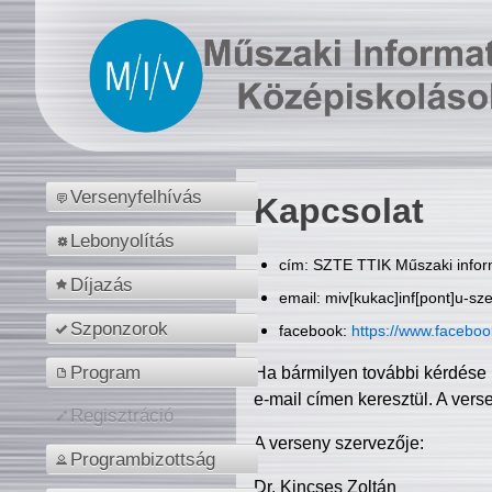
Versenyfelhívás
Kapcsolat
Lebonyolítás
cím: SZTE TTIK Műszaki inform
Díjazás
email: miv[kukac]inf[pont]u-sz
Szponzorok
facebook:
https://www.facebo
Program
Ha bármilyen további kérdése 
e-mail címen keresztül. A vers
Regisztráció
A verseny szervezője:
Programbizottság
Dr. Kincses Zoltán