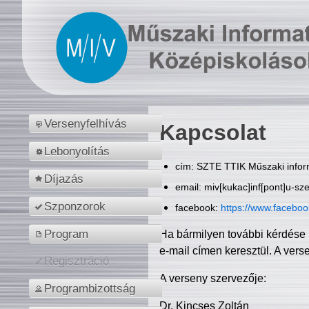
Versenyfelhívás
Kapcsolat
Lebonyolítás
cím: SZTE TTIK Műszaki inform
Díjazás
email: miv[kukac]inf[pont]u-sz
Szponzorok
facebook:
https://www.facebo
Program
Ha bármilyen további kérdése 
e-mail címen keresztül. A vers
Regisztráció
A verseny szervezője:
Programbizottság
Dr. Kincses Zoltán