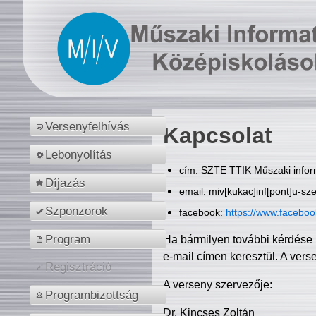
Versenyfelhívás
Kapcsolat
Lebonyolítás
cím: SZTE TTIK Műszaki inform
Díjazás
email: miv[kukac]inf[pont]u-sz
Szponzorok
facebook:
https://www.facebo
Program
Ha bármilyen további kérdése 
e-mail címen keresztül. A vers
Regisztráció
A verseny szervezője:
Programbizottság
Dr. Kincses Zoltán